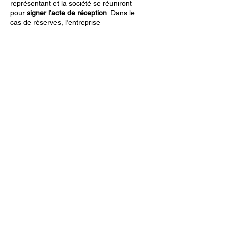
représentant et la société se réuniront
pour
signer l’acte de réception
. Dans le
cas de réserves, l’entreprise
programmera, en fonction des délais
d’approvisionnement des matériels, et en
accord avec le client, l’intervention
nécessaire à la reprise de l’ouvrage
litigieux et les parties procèderont ensuite
ensemble à une nouvelle réception de
l’ouvrage pour la levée des réserves. Dans
le cas de réserves justifiées, le client devra
toutefois s’acquitter d’un montant au moins
égal à 95% du montant global des travaux
concernés. En aucun cas, le client ne
pourra retenir plus de 5% du montant total
du marché pour la levée des réserves. En
l’absence d’acte de réception signé par les
deux parties, il est expressément convenu
que tout paiement des travaux à hauteur
d’au moins 95% du marché total
manifestera la volonté non équivoque du
maître d’ouvrage de réceptionner et
vaudra réception sans réserve ; la date de
réception sera alors celle du règlement qui