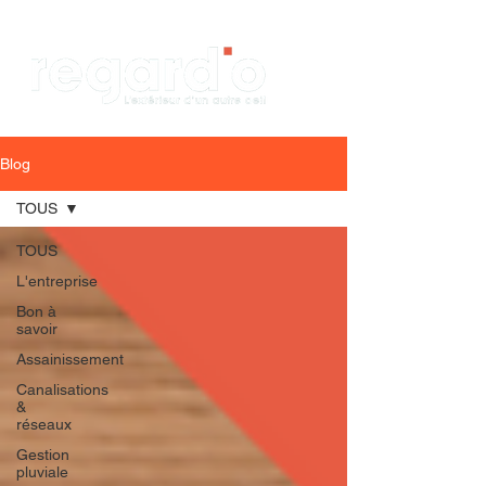
Blog
TOUS
TOUS
L'entreprise
Bon à
savoir
Assainissement
Canalisations
&
réseaux
Gestion
pluviale